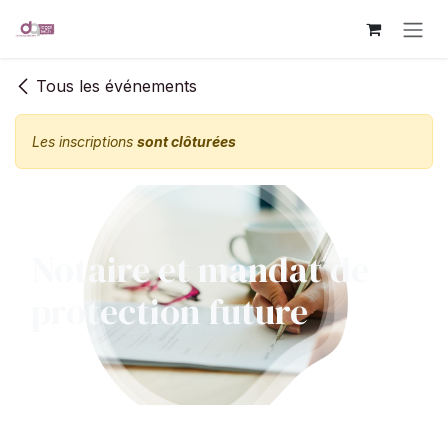
Se rendre au contenu
Tous les événements
Les inscriptions
sont clôturées
Notaire et mandat de
protection future