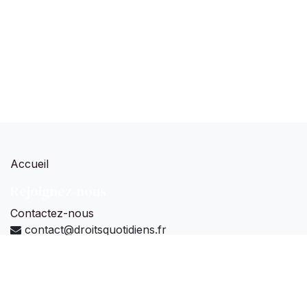
Accueil
Rejoignez-nous
Contactez-nous
contact@droitsquotidiens.fr
Droits Quotidiens Legal Tech sas
-
À propos
Nous concevons, développons et commercialisons
des
solutions numériques et sociales
pour