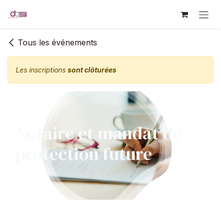
Se rendre au contenu
Tous les événements
Les inscriptions
sont clôturées
Notaire et mandat de
protection future