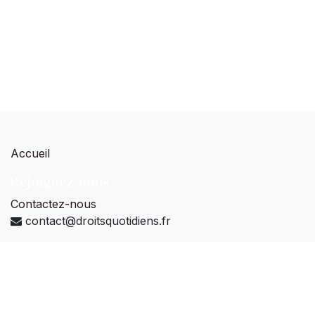
Accueil
Rejoignez-nous
Contactez-nous
contact@droitsquotidiens.fr
Droits Quotidiens Legal Tech sas
-
À propos
Nous concevons, développons et commercialisons
des
solutions numériques et sociales
pour
améliorer
l’accès au droit des citoyens
.