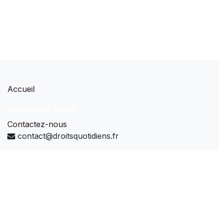
Accueil
Rejoignez-nous
Contactez-nous
contact@droitsquotidiens.fr
Droits Quotidiens Legal Tech sas
-
À propos
Nous concevons, développons et commercialisons
des
solutions numériques et sociales
pour
améliorer
l’accès au droit des citoyens
.
Notre premier projet est au service du
soutien de