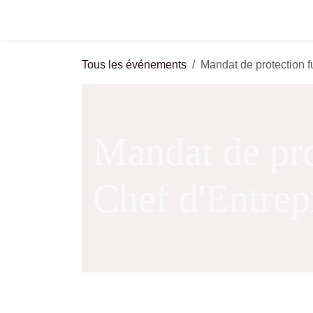
Se rendre au contenu
Accueil
Formations
Foru
Tous les événements
Mandat de protection f
Mandat de pr
Chef d'Entre