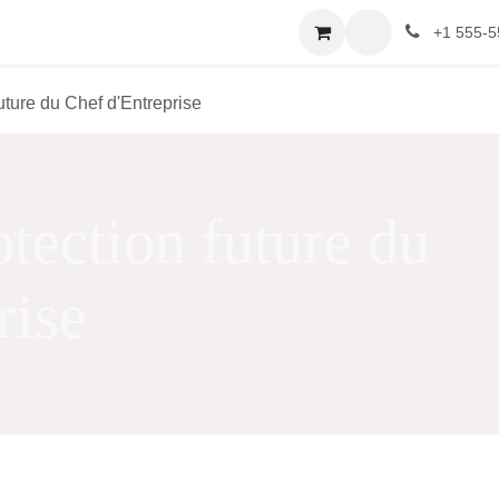
m
Cours
Rendez-vous
+1 555-5
uture du Chef d'Entreprise
otection future d
prise