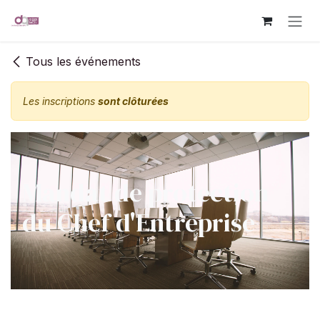
Se rendre au contenu
Tous les événements
Les inscriptions
sont clôturées
Mandat de protection
du Chef d'Entreprise