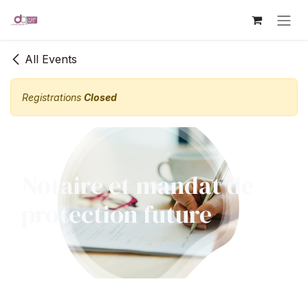
Skip to Content
All Events
Registrations
Closed
Notaire et mandat de
protection future